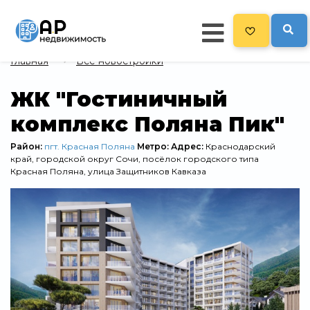
Главная
Все новостройки
Главная
ЖК "Гостиничный
комплекс Поляна Пик"
19
Все новостройки
Новостройки на карте
Район:
пгт. Красная Поляна
Метро:
Адрес:
Краснодарский
край, городской округ Сочи, посёлок городского типа
Красная Поляна, улица Защитников Кавказа
Блог
Рекламодателям
Политика конфиденциальности
Карта сайта
Свернуть