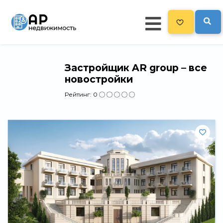
Застройщик AR group – все
Главная
новостройки
19
Все новостройки
Рейтинг:
0
Новостройки на карте
Блог
Рекламодателям
Политика конфиденциальности
Карта сайта
Свернуть