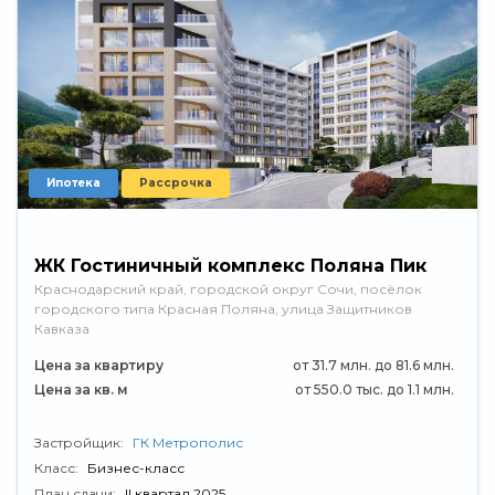
Ипотека
Рассрочка
ЖК Гостиничный комплекс Поляна Пик
Краснодарский край, городской округ Сочи, посёлок
городского типа Красная Поляна, улица Защитников
Кавказа
Цена за квартиру
от 31.7 млн. до 81.6 млн.
Цена за кв. м
от 550.0 тыс. до 1.1 млн.
Застройщик:
ГК Метрополис
Класс:
Бизнес-класс
План сдачи:
II квартал 2025